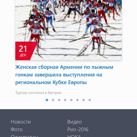
21
ДЕК
И
Женская сборная Армении по лыжным
По
гонкам завершила выступления на
Сос
региональном Кубке Европы
Турнир состоялся в Австрии
Новости
Видео
Фото
Рио-2016
Олимпаван
НОКА