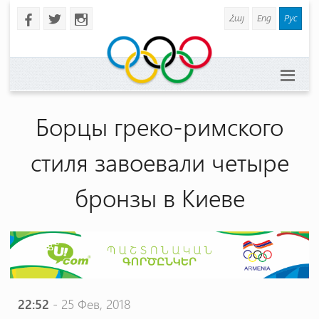
Հայ
Eng
Рус
b
a
x
Борцы греко-римского
стиля завоевали четыре
бронзы в Киеве
22:52
- 25 Фев, 2018