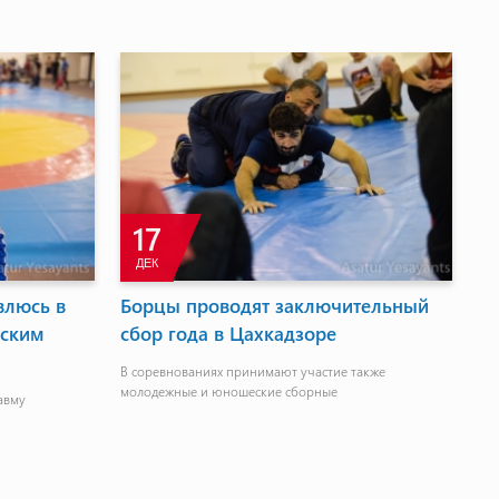
17
ДЕК
влюсь в
Борцы проводят заключительный
йским
сбор года в Цахкадзоре
В соревнованиях принимают участие также
молодежные и юношеские сборные
авму