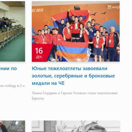
16
ДЕК
нии по
Юные тяжелоатлеты завоевали
и
золотые, серебряные и бронзовые
медали на ЧЕ
ли победу в 2-х
Лиана Гюрджян и Гарник Чолакян стали чемпионами
Европы