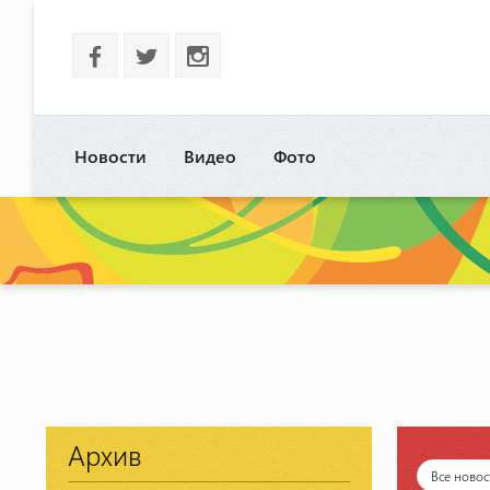
b
a
x
Новости
Видео
Фото
Архив
Все новос