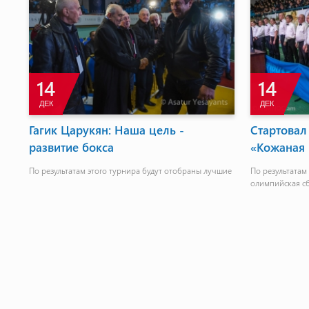
14
14
ДЕК
ДЕК
Гагик Царукян: Наша цель -
Стартовал
развитие бокса
«Кожаная 
По результатам этого турнира будут отобраны лучшие
По результатам
олимпийская с