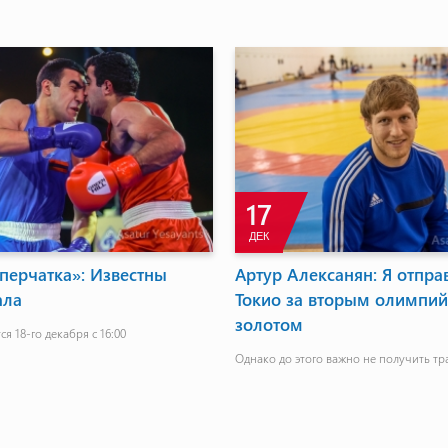
17
ДЕК
перчатка»: Известны
Артур Алексанян: Я отпра
ала
Токио за вторым олимпи
золотом
я 18-го декабря с 16:00
Однако до этого важно не получить тр