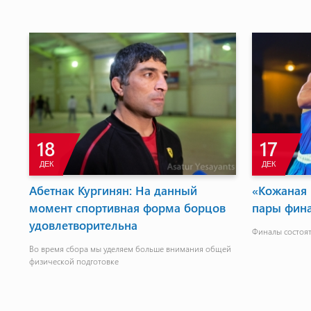
18
17
ДЕК
ДЕК
Абетнак Кургинян: На данный
«Кожаная 
момент спортивная форма борцов
пары фин
удовлетворительна
Финалы состоятс
Во время сбора мы уделяем больше внимания общей
физической подготовке