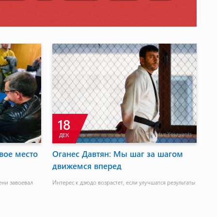
18
ДЕК
вое место
Оганес Давтян: Мы шаг за шагом
движемся вперед
ени завоевал
Интерес к дзюдо возрастет, если улучшатся результаты