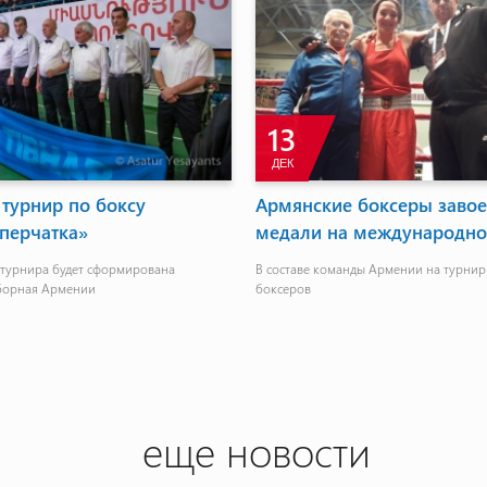
13
ДЕК
 турнир по боксу
Армянские боксеры завое
перчатка»
медали на международно
 турнира будет сформирована
В составе команды Армении на турнир
борная Армении
боксеров
еще новости