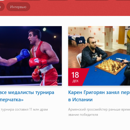
м
Интервью
18
ДЕК
все медалисты турнира
Карен Григорян занял пер
перчатка»
в Испании
турнира составил 11 млн драм
Армянский гроссмейстер раньше врем
звание победителя