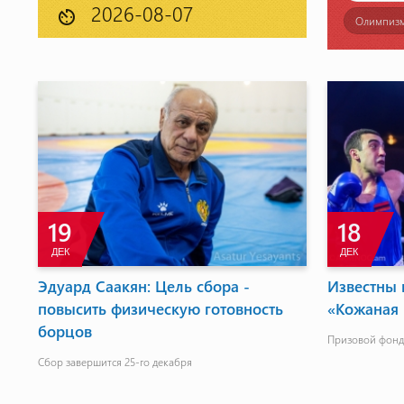
av_timer
Олимпиз
19
18
ДЕК
ДЕК
Эдуард Саакян: Цель сбора -
Известны 
повысить физическую готовность
«Кожаная 
борцов
Призовой фонд 
Сбор завершится 25-го декабря