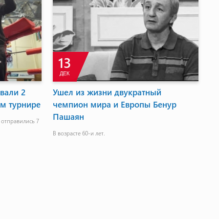
13
ДЕК
вали 2
Ушел из жизни двукратный
м турнире
чемпион мира и Европы Бенур
Пашаян
 отправились 7
В возрасте 60-и лет.