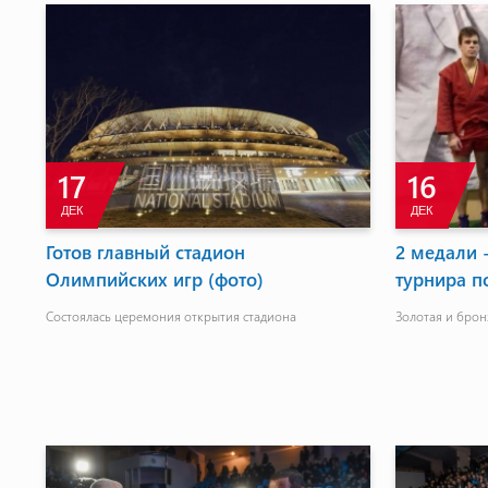
17
16
ДЕК
ДЕК
Готов главный стадион
2 медали 
Олимпийских игр (фото)
турнира п
Состоялась церемония открытия стадиона
Золотая и брон