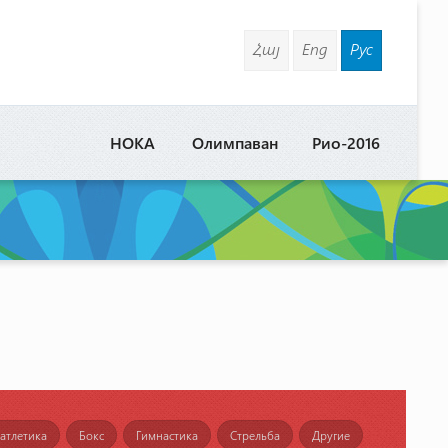
Հայ
Eng
Рус
НОКА
Олимпаван
Рио-2016
 атлетика
Бокс
Гимнастика
Стрельба
Другие