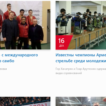
16
ДЕК
- с международного
Известны чемпионы Арме
о самбо
стрельбе среди молодеж
зовая
Гор Хачатрян и Гоар Арутюнян одержа
видах соревнований