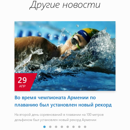
Другие новости
29
АПР
И
Во время чемпионата Армении по
"А
бе
плаванию был установлен новый рекорд
Ли
На второй день соревнований в плавании на 100 метров
Еди
дельфином был установлен новый рекорд Армении
"Ал