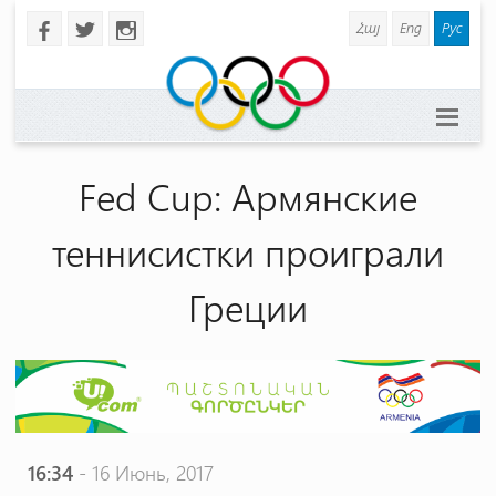
Հայ
Eng
Рус
b
a
x
Fed Cup: Армянские
теннисистки проиграли
Греции
16:34
- 16 Июнь, 2017