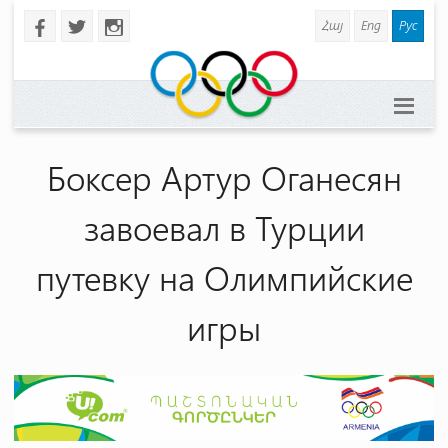
Հայ
Eng
Рус
b
a
x
Боксер Артур Оганесян
завоевал в Турции
путевку на Олимпийские
игры