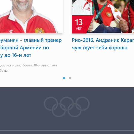
13
АВГ
уманян - главный тренер
Рио-2016. Андраник Кара
сборной Армении по
чувствует себя хорошо
у до 16-и лет
иалист имеет более 30-и лет опыта
боты