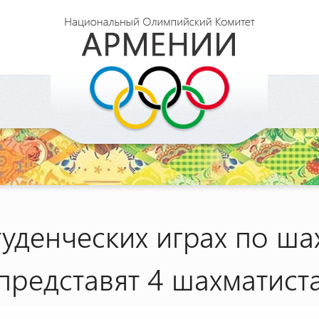
туденческих играх по ш
представят 4 шахматист