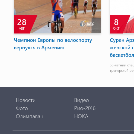
28
8
АВГ
ОКТ
Чемпион Европы по велоспорту
Сурен Арз
вернулся в Армению
женской 
баскетбол
53-летний спец
тренерской ра
Новости
Видео
Фото
Рио-2016
Олимпаван
НОКА