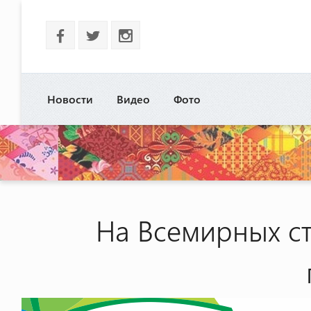
b
a
x
Новости
Видео
Фото
На Всемирных с