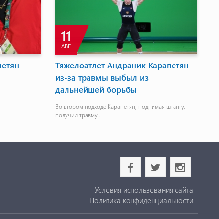
11
АВГ
петян
Тяжелоатлет Андраник Карапетян
В
из-за травмы выбыл из
п
дальнейшей борьбы
с
Во втором подходе Карапетян, поднимая штангу,
К 
получил травму...
че
b
a
x
Условия использования сайта
Политика конфиденциальности