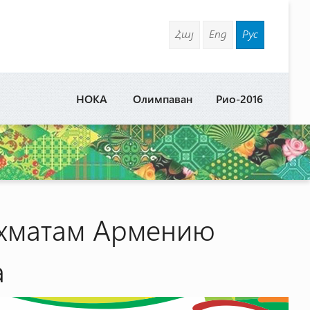
Հայ
Eng
Рус
НОКА
Олимпаван
Рио-2016
ахматам Армению
а