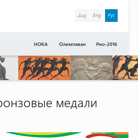
Հայ
Eng
Рус
НОКА
Олимпаван
Рио-2016
ронзовые медали