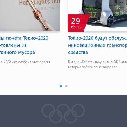
29
ИЮЛЬ
ы почета Токио-2020
Токио-2020 будут обслуж
отовлены из
инновационные транспо
танного мусора
средства
о-2020 уже одобрил этот проект
В июне «Тойота» подарила МОК 8 авт
которые работают на водороде.