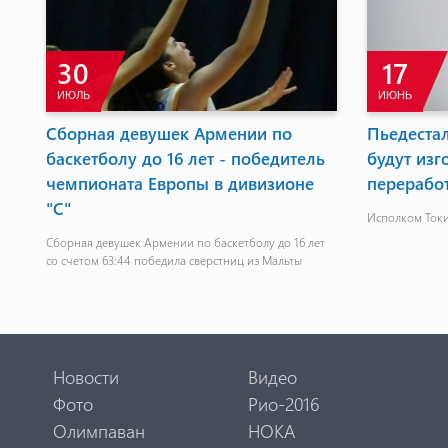
30
17
ИЮЛЬ
ИЮНЬ
Сборная девушек Армении по
Пьедестал
баскетболу до 16 лет - победитель
будут изг
и
чемпионата Европы в дивизионе
перерабо
"С"
Исполком Токи
Сборная девушек Армении по баскетболу до 16 лет
гей
со счетом 63:44 победила сверстниц из Мальты
Новости
Видео
Фото
Рио-2016
Олимпаван
НОКА