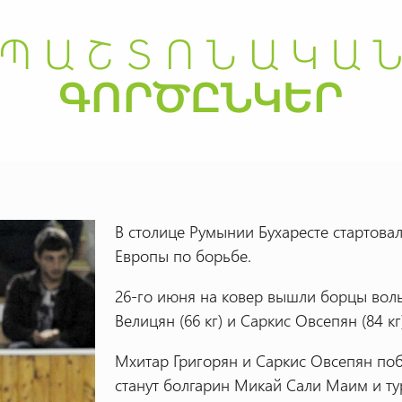
В столице Румынии Бухаресте стартов
Европы по борьбе.
26-го июня на ковер вышли борцы вольн
Велицян (66 кг) и Саркис Овсепян (84 кг
Мхитар Григорян и Саркис Овсепян по
станут болгарин Микай Сали Маим и ту