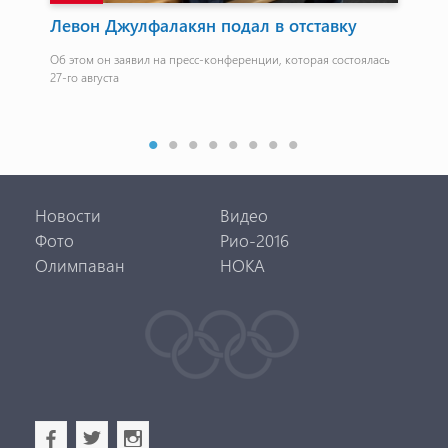
Левон Джулфалакян подал в отставку
ЧЕ
Гр
Об этом он заявил на пресс-конференции, которая состоялась
27-го августа
ми.
Соп
– г
Новости
Видео
Фото
Рио-2016
Олимпаван
НОКА
b
a
x