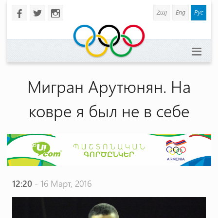
Հայ
Eng
Рус
b
a
x
Мигран Арутюнян. На
ковре я был не в себе
12:20
- 16 Март, 2016