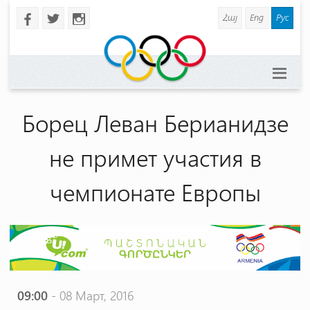
Հայ
Eng
Рус
b
a
x
Борец Леван Берианидзе
не примет участия в
чемпионате Европы
09:00
- 08 Март, 2016