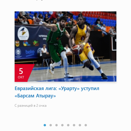
5
ОКТ
И
Евразийская лига: «Урарту» уступил
ЧЕ
«Барсам Атырау»
бо
ми.
С разницей в 2 очка
Вст
выш