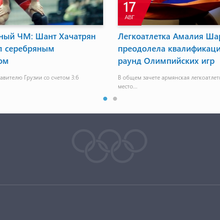
17
АВГ
ый ЧМ: Шант Хачатрян
Легкоатлетка Амалия Ша
ал серебряным
преодолела квалификац
ом
раунд Олимпийских игр
авителю Грузии со счетом 3:6
В общем зачете армянская легкоатлетк
место...