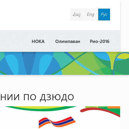
Հայ
Eng
Рус
НОКА
Олимпаван
Рио-2016
ении по дзюдо