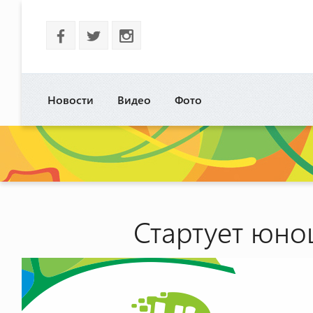
b
a
x
Новости
Видео
Фото
Стартует юно