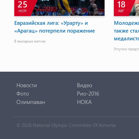
25
18
НОЯ
АВГ
на
Евразийская лига: «Урарту» и
Молодежн
«Арагац» потерпели поражение
также ст
медалист
В выездных матчах
Уступил предст
Новости
Видео
Фото
Рио-2016
Олимпаван
НОКА
© 2026 National Olympic Committee Of Armenia