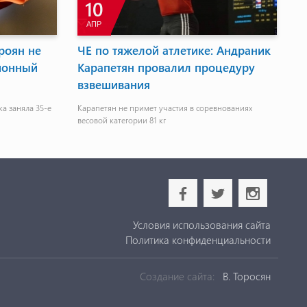
10
АПР
роян не
ЧЕ по тяжелой атлетике: Андраник
Х
ионный
Карапетян провалил процедуру
п
взвешивания
По
ме
а заняла 35-е
Карапетян не примет участия в соревнованиях
пр
весовой категории 81 кг
b
a
x
Условия использования сайта
Политика конфиденциальности
Создание сайта:
В. Торосян