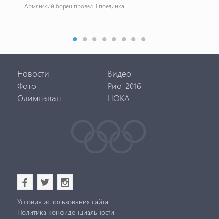
се
ропы
Армянский борец провел 3 поединка
С 2
мир
Новости
Видео
Фото
Рио-2016
Олимпаван
НОКА
b
a
x
Условия использования сайта
Политика конфиденциальности