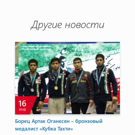
Другие новости
16
ЯНВ
Борец Артак Оганесян – бронзовый
Ак
медалист «Кубка Тахти»
по