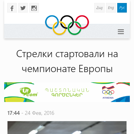
Հայ
Eng
Рус
b
a
x
Стрелки стартовали на
чемпионате Европы
17:44
- 24 Фев, 2016