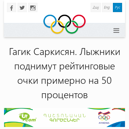
Հայ
Eng
Рус
b
a
x
Гагик Саркисян. Лыжники
поднимут рейтинговые
очки примерно на 50
процентов