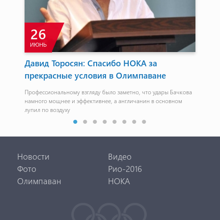
26
ИЮНЬ
М
Давид Торосян: Спасибо НОКА за
Ва
ь
прекрасные условия в Олимпаване
ев
Профессиональному взгляду было заметно, что удары Бачкова
На 
намного мощнее и эффективнее, а англичанин в основном
уча
лупил по воздуху
Новости
Видео
Фото
Рио-2016
Олимпаван
НОКА