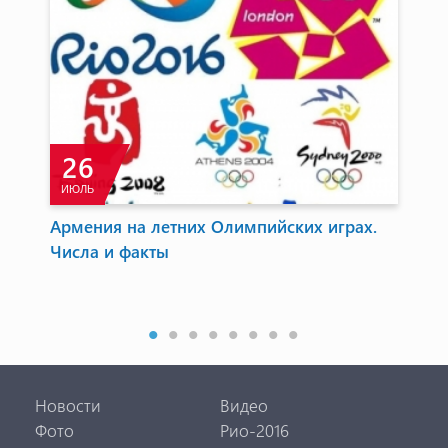
26
ИЮЛЬ
А
Армения на летних Олимпийских играх.
Юн
Числа и факты
се
Арм
со с
Новости
Видео
Фото
Рио-2016