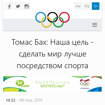
Հայ
Eng
Рус
b
a
x
Томас Бах: Наша цель -
сделать мир лучше
посредством спорта
14:32
- 08 Ноя, 2019