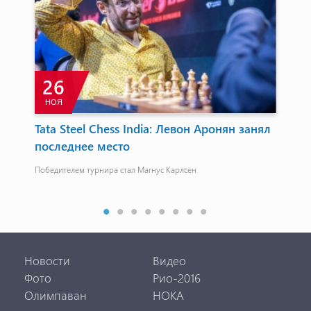
26
1
НОЯ
ИЮ
Tata Steel Chess India: Левон Аронян занял
Борц
последнее место
Оли
Победителем турнира стал Магнус Карлсен
Тренер
Георги
Леван 
Новости
Видео
Фото
Рио-2016
Олимпаван
НОКА