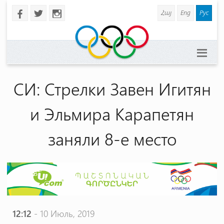
Հայ
Eng
Рус
b
a
x
СИ: Стрелки Завен Игитян
и Эльмира Карапетян
заняли 8-е место
12:12
- 10 Июль, 2019