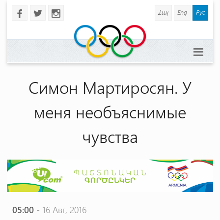
Հայ
Eng
Рус
b
a
x
Симон Мартиросян. У
меня необъяснимые
чувства
05:00
- 16 Авг, 2016