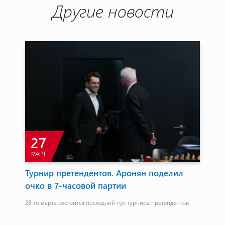
Другие новости
27
МАРТ
Турнир претендентов. Аронян поделил
Дз
очко в 7-часовой партии
Ка
ту
28-го марта состоится последний тур турнира претендентов
Арм
тре