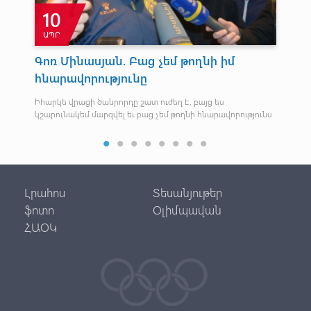
10
ԱՊՐ
Հ
Գոռ Մինասյան. Բաց չեմ թողնի իմ
Ծա
հնարավորությունը
կա
ու
Իհարկե վրացի ծանրորդը շատ ուժեղ է, բայց ես
կշարունակեմ մարզվել եւ բաց չեմ թողնի հնարավորությունս
ը
Որո
Լրահոս
Տեսանյութեր
ֆոտո
Օլիմպավան
ՀԱՕԿ