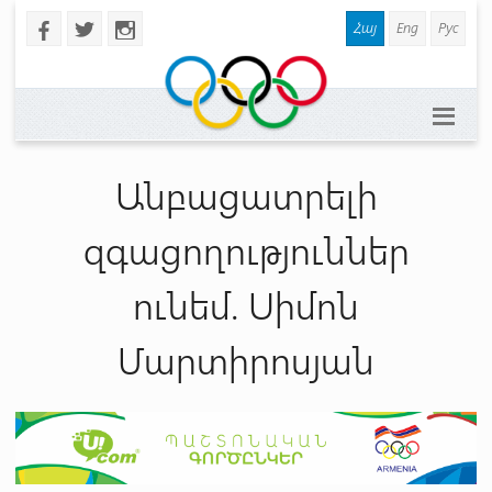
Հայ
Eng
Рус
b
a
x
Անբացատրելի
զգացողություններ
ունեմ. Սիմոն
Մարտիրոսյան