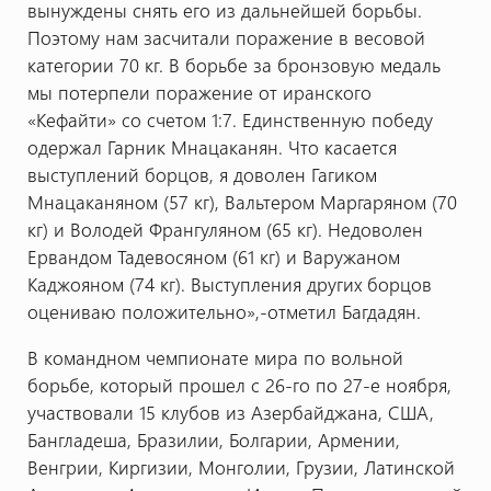
вынуждены снять его из дальнейшей борьбы.
Поэтому нам засчитали поражение в весовой
категории 70 кг. В борьбе за бронзовую медаль
мы потерпели поражение от иранского
«Кефайти» со счетом 1:7. Единственную победу
одержал Гарник Мнацаканян. Что касается
выступлений борцов, я доволен Гагиком
Мнацаканяном (57 кг), Вальтером Маргаряном (70
кг) и Володей Франгуляном (65 кг). Недоволен
Ервандом Тадевосяном (61 кг) и Варужаном
Каджояном (74 кг). Выступления других борцов
оцениваю положительно»,-отметил Багдадян.
В командном чемпионате мира по вольной
борьбе, который прошел с 26-го по 27-е ноября,
участвовали 15 клубов из Азербайджана, США,
Бангладеша, Бразилии, Болгарии, Армении,
Венгрии, Киргизии, Монголии, Грузии, Латинской