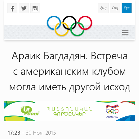
Հայ
Eng
Рус
b
a
x
Араик Багдадян. Встреча
с американским клубом
могла иметь другой исход
17:23
- 30 Ноя, 2015