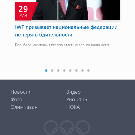
29
МАЙ
М
я
IWF призывает национальные федерации
Ар
не терять бдительности
пр
Борьба за «чистую» тяжелую атлетику только начинается.
Джу
мер
Новости
Видео
Фото
Рио-2016
Олимпаван
НОКА