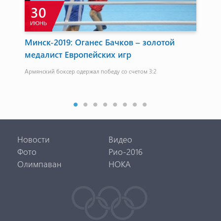
30
ИЮНЬ
Ф
Минск-2019: Оганес Бачков – золотой
Ви
медалист Европейских игр
че
ел 3
Армянский боксер одержал победу со счетом 3:2
"Но
поб
Новости
Видео
Фото
Рио-2016
Олимпаван
НОКА