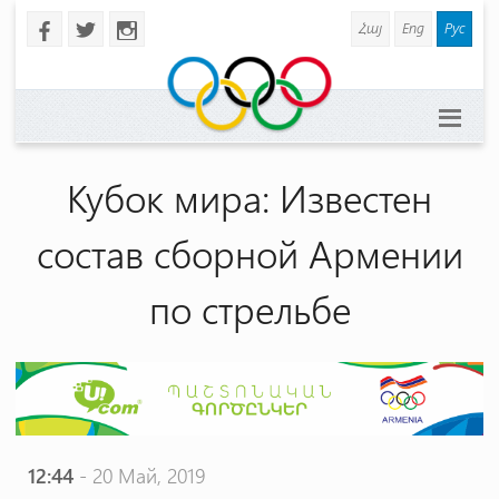
Հայ
Eng
Рус
b
a
x
Кубок мира: Известен
состав сборной Армении
по стрельбе
12:44
- 20 Май, 2019