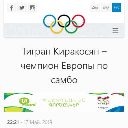
Հայ
Eng
Рус
b
a
x
Тигран Киракосян –
чемпион Европы по
самбо
22:21
- 17 Май, 2019