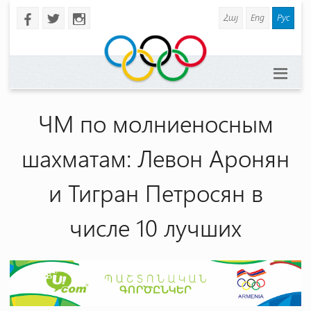
Հայ
Eng
Рус
b
a
x
ЧМ по молниеносным
шахматам: Левон Аронян
и Тигран Петросян в
числе 10 лучших