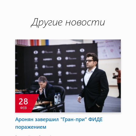
Другие новости
28
ФЕВ
А
ии
Аронян завершил "Гран-при" ФИДЕ
Ар
поражением
на
ба