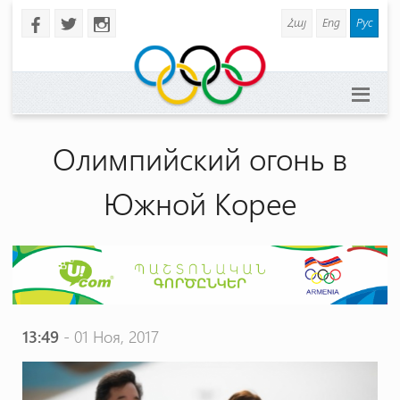
Հայ
Eng
Рус
b
a
x
Олимпийский огонь в
Южной Корее
13:49
- 01 Ноя, 2017