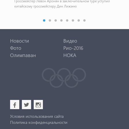
Гроссмейстер Левон Аронян в заключительном туре уступил
китайскому гроссмейстеру Дин Лижэню
Сбо
Шв
Новости
Видео
Фото
Рио-2016
Олимпаван
НОКА
b
a
x
Условия использования сайта
Политика конфиденциальности