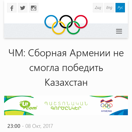
Հայ
Eng
Рус
b
a
x
ЧМ: Сборная Армении не
смогла победить
Казахстан
23:00
- 08 Окт, 2017