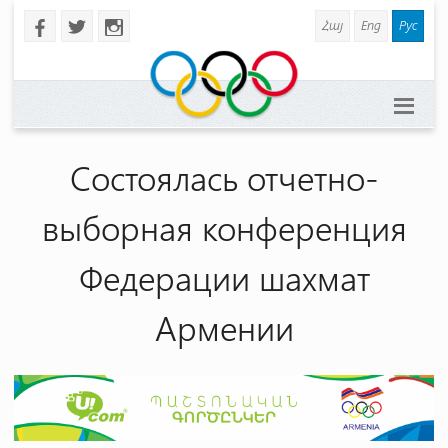
Հայ
Eng
Рус
b
a
x
Состоялась отчетно-
выборная конференция
Федерации шахмат
Армении