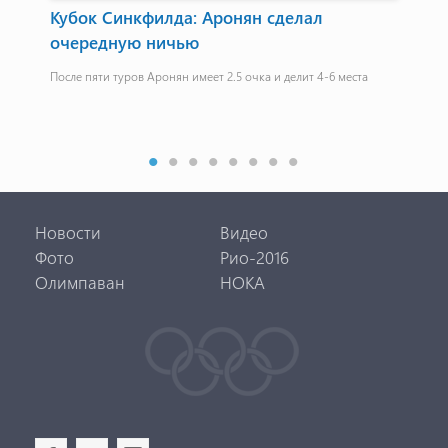
Кубок Синкфилда: Аронян сделал
Ни
очередную ничью
по
После пяти туров Аронян имеет 2.5 очка и делит 4-6 места
"Ду
мес
Новости
Видео
Фото
Рио-2016
Олимпаван
НОКА