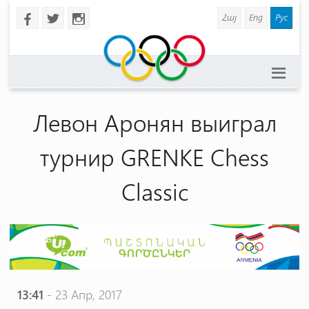
Հայ
Eng
Рус
b
a
x
Левон Аронян выиграл
турнир GRENKE Chess
Classic
13:41
- 23 Апр, 2017