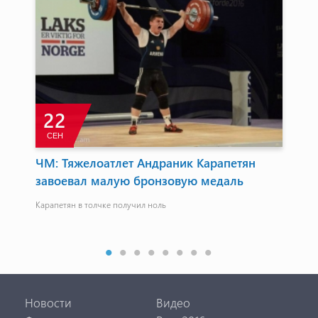
22
СЕН
А
м
ЧМ: Тяжелоатлет Андраник Карапетян
Ва
завоевал малую бронзовую медаль
си
Карапетян в толчке получил ноль
Тол
 в
Новости
Видео