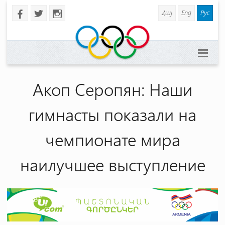
Հայ
Eng
Рус
b
a
x
Акоп Серопян: Наши
гимнасты показали на
чемпионате мира
наилучшее выступление