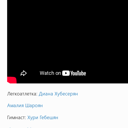
Легкоатлетка:
Диана Хубесерян
Амалия Шароян
Гимнаст:
Хури Гебешян