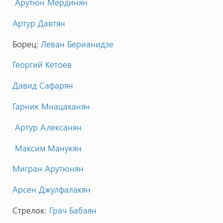
Арутюн Мердинян
Артур Давтян
Борец:
Леван Берианидзе
Георгий Кетоев
Давид Сафарян
Гарник Мнацаканян
Артур Алексанян
Максим Манукян
Мигран Арутюнян
Арсен Джулфалакян
Стрелок:
Грач Бабаян