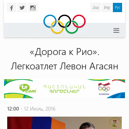
Հայ
Eng
Рус
b
a
x
«Дорога к Рио».
Легкоатлет Левон Агасян
12:00
- 12 Июль, 2016