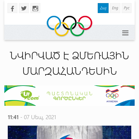
Հայ
Eng
Рус
b
a
x
ՆՎԻՐՎԱԾ Է ՁՄԵՌԱՅԻՆ
ՄԱՐԶԱՀԱՆԴԵՍԻՆ
11:41
- 07 Սեպ, 2021