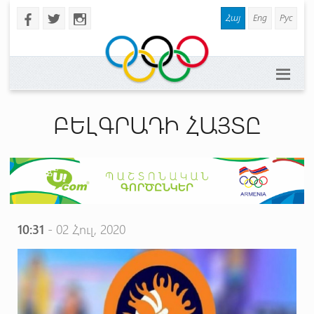
Հայ
Eng
Рус
b
a
x
ԲԵԼԳՐԱԴԻ ՀԱՅՏԸ
10:31
- 02 Հուլ, 2020