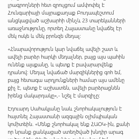
լրագրողների հետ զրույցում ամփոփել է
Հունգարիայի մայրաքաղաք Բուդապեշտում
անցկացված աշխարհի մինչև 23 տարեկանների
առաջնությունը, որտեղ Հայաստանը նվաճել էր
մեկ ոսկե և մեկ բրոնզե մեդալ:
«Հնարավորություն կար նվաճել ավելի շատ և
ավելի բարձր հարկի մեդալներ, բայց այս պահին
ունենք այսքանը, և պետք է բավարարվենք
դրանով։ Մեդալ նվաճած մարզիկներից գոհ եմ,
բայց հետագա արդյունքների համար այս ամենը
քիչ է, պետք է աշխատեն, ավելի բարձրացնեն
իրենց մակարդակը»,- նշել է մարզիչը:
Էդուարդ Սահակյանը նաև շնորհակալություն է
հայտնել Հայաստանի ազգային օլիմպիական
կոմիտեին. «Մենք շնորհակալ ենք ՀԱՕԿ-ին, քանի
որ նրանք ցանկացած ստեղծված խնդիր արագ