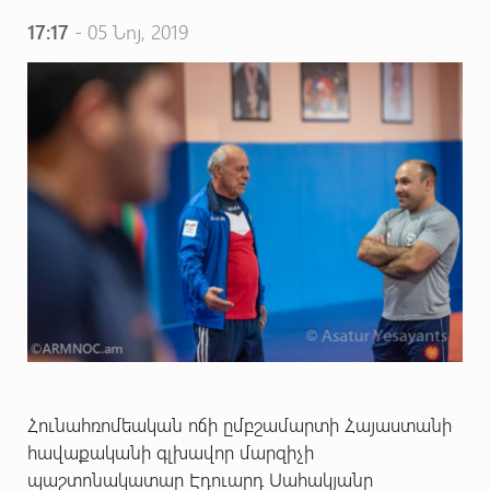
17:17
- 05 Նոյ, 2019
Հունահռոմեական ոճի ըմբշամարտի Հայաստանի
հավաքականի գլխավոր մարզիչի
պաշտոնակատար Էդուարդ Սահակյանը