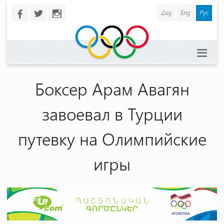
Հայ
Eng
Рус
b
a
x
Боксер Арам Авагян
завоевал в Турции
путевку на Олимпийские
игры