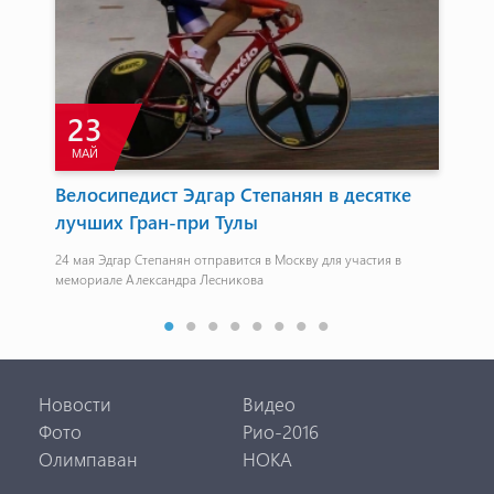
23
МАЙ
М
ем
Велосипедист Эдгар Степанян в десятке
Ту
пы
лучших Гран-при Тулы
Кр
те,
24 мая Эдгар Степанян отправится в Москву для участия в
1. К
х
мемориале Александра Лесникова
Дин 
– 0.
Новости
Видео
Фото
Рио-2016
Олимпаван
НОКА