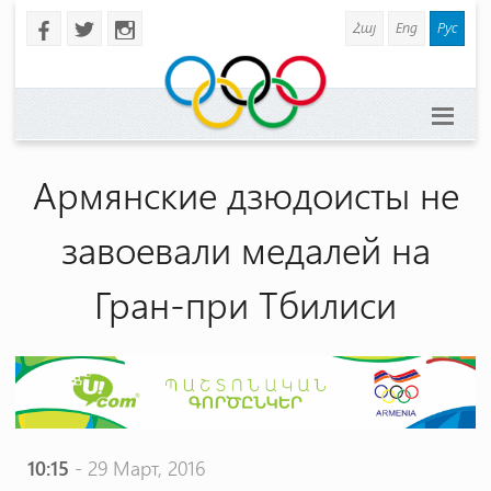
Հայ
Eng
Рус
b
a
x
Армянские дзюдоисты не
завоевали медалей на
Гран-при Тбилиси
10:15
- 29 Март, 2016