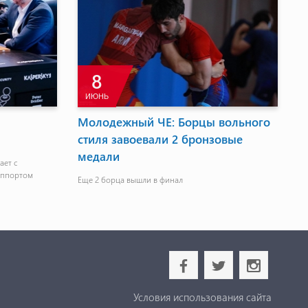
8
ИЮНЬ
Молодежный ЧЕ: Борцы вольного
Г
стиля завоевали 2 бронзовые
ч
медали
ает с
Уч
аппортом
дв
Еще 2 борца вышли в финал
сл
b
a
x
Условия использования сайта