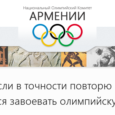
сли в точности повторю
ся завоевать олимпийск