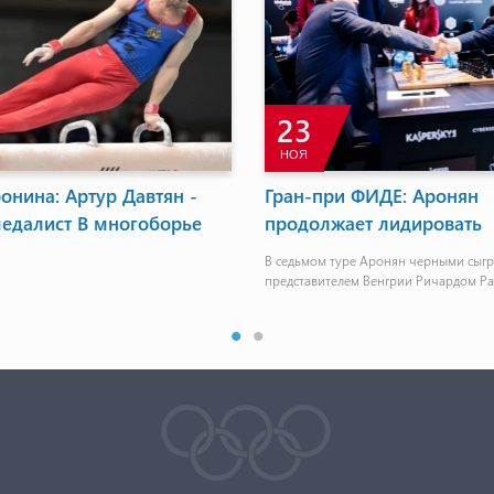
23
НОЯ
онина: Артур Давтян -
Гран-при ФИДЕ: Аронян
медалист В многоборье
продолжает лидировать
В седьмом туре Аронян черными сыгр
представителем Венгрии Ричардом Р