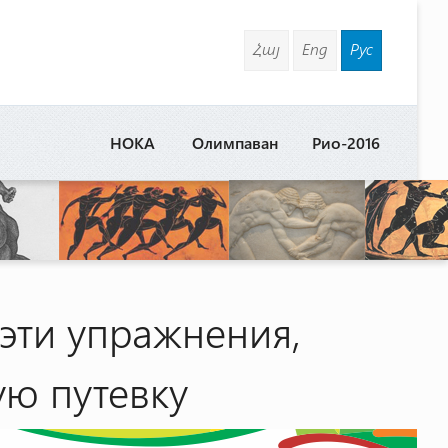
Հայ
Eng
Рус
НОКА
Олимпаван
Рио-2016
 эти упражнения,
ую путевку