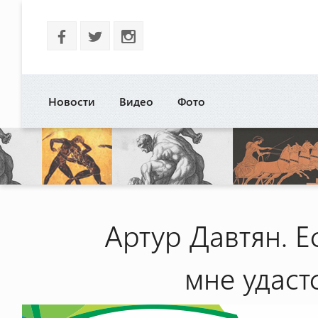
b
a
x
Новости
Видео
Фото
Артур Давтян. Е
мне удаст