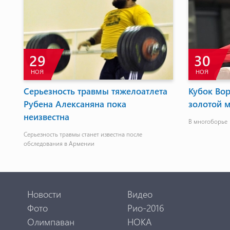
29
30
НОЯ
НОЯ
Серьезность травмы тяжелоатлета
Кубок Вор
Рубена Алексаняна пока
золотой 
неизвестна
В многоборье
Серьезность травмы станет известна после
обследования в Армении
Новости
Видео
Фото
Рио-2016
Олимпаван
НОКА