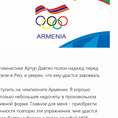
гимнастике Артур Давтян полон надежд перед
реле в Рио, и уверен, что ему удастся завоевать
ступить на чемпионате Армении. Я хорошо
и только небольшие недочеты в произвольном
ивной форме. Главное для меня - приобрести
очности повторю эти упражнения, мне удастся
тил Давтян в беседе с пресс-службой НОК