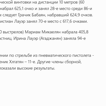
ческой винтовки на дистанции 10 метров (60
абрал 625,1 очко и занял 28-е место среди 86-и
м следует Грачик Бабаян, набравший 624,9 очков.
стиан Лауэр занял 70-е место с 617,6 очками.
0 выстрелов) Мариам Микаелян набрала 405,8
частниц. Ирина Лауэр (Агаджанян) заняла 94-е
ии по стрельбе из пневматического пистолета -
Беник Хлгатян – 11-е. Другие члены сборной,
показали высокие результаты.