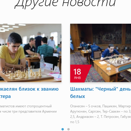
Другие новости
18
ЯНВ
каелян близок к званию
Шахматы: "Черный" день
стера
белых
хматистов имеют стопроцентный
Оганесян – 5 очков, Пашикян, Мартиро
ом числе три представителя Армении
Арутюнян, Саргсян, Тер-Саакян – по 3
2,5, Андриасян – 2, Т. Петросян, Габуз
по 1,5