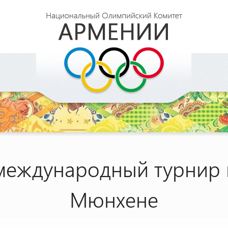
международный турнир п
Мюнхене