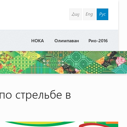
Հայ
Eng
Рус
НОКА
Олимпаван
Рио-2016
о стрельбе в