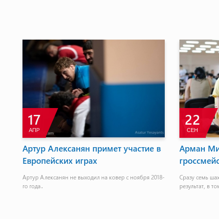
17
22
АПР
СЕН
Артур Алексанян примет участие в
Арман Ми
Европейских играх
гроссмей
й
Артур Алексанян не выходил на ковер с ноября 2018-
Сразу семь ша
го года․
результат, в т