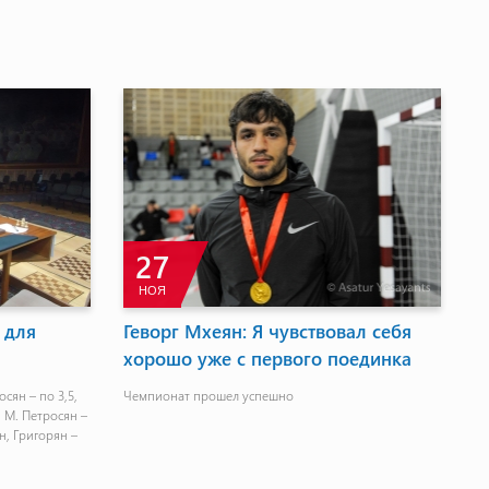
27
НОЯ
 для
Геворг Мхеян: Я чувствовал себя
С
хорошо уже с первого поединка
д
П
сян – по 3,5,
Чемпионат прошел успешно
, М. Петросян –
Ко
ян, Григорян –
ка