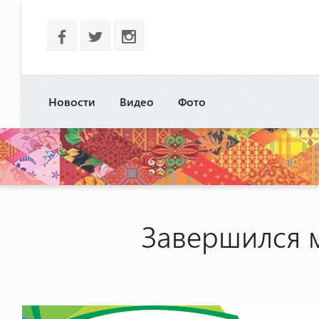
b
a
x
Новости
Видео
Фото
Завершился 