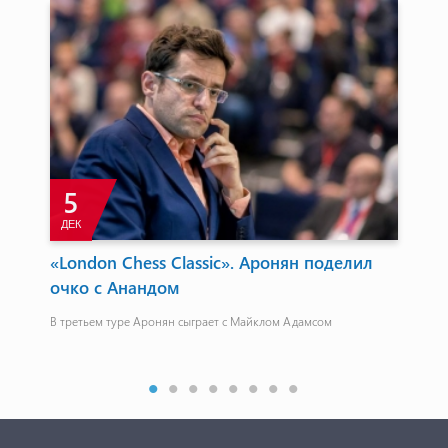
5
ДЕК
ым
«London Chess Classic». Аронян поделил
Дж
очко с Анандом
ст
Са
В третьем туре Аронян сыграет с Майклом Адамсом
Мак