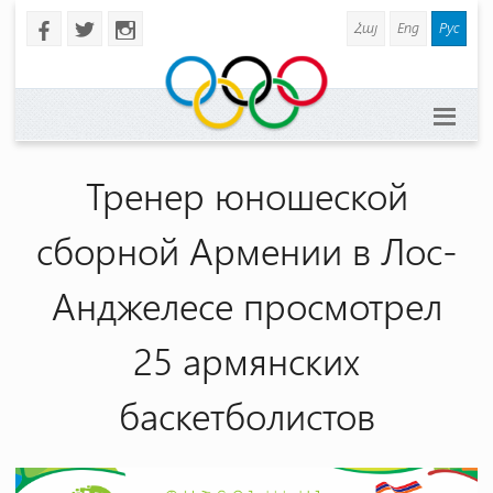
Հայ
Eng
Рус
b
a
x
Тренер юношеской
сборной Армении в Лос-
Анджелесе просмотрел
25 армянских
баскетболистов