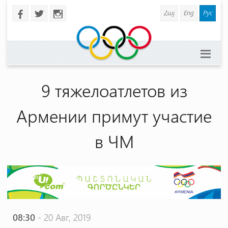
Հայ
Eng
Рус
b
a
x
9 тяжелоатлетов из
Армении примут участие
в ЧМ
08:30
- 20 Авг, 2019