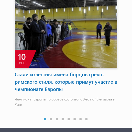
10
ФЕВ
ь
Стали известны имена борцов греко-
В 
римского стиля, которые примут участие в
ро
чемпионате Европы
по
Чемпионат Европы по борьбе состоится с 8-го по 13-е марта в
Зав
Риге