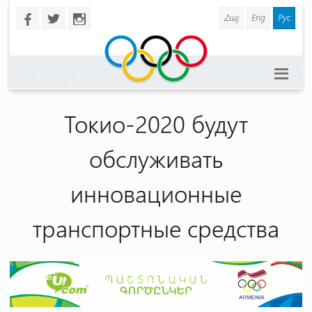
Հայ
Eng
Рус
b
a
x
Токио-2020 будут
обслуживать
инновационные
транспортные средства