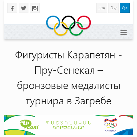
Հայ
Eng
Рус
b
a
x
Фигуристы Карапетян -
Пру-Сенекал –
бронзовые медалисты
турнира в Загребе