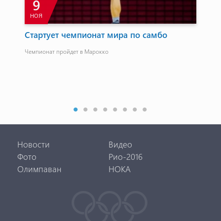
9
НОЯ
Стартует чемпионат мира по самбо
Ко
от
Чемпионат пройдет в Марокко
й
Ком
Новости
Видео
Фото
Рио-2016
Олимпаван
НОКА