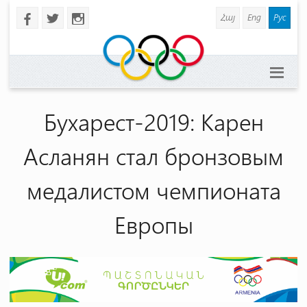
Հայ
Eng
Рус
b
a
x
Бухарест-2019: Карен
Асланян стал бронзовым
медалистом чемпионата
Европы