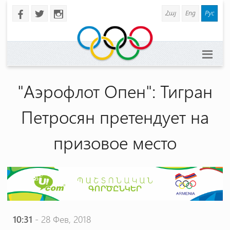
Հայ
Eng
Рус
b
a
x
"Аэрофлот Опен": Тигран
Петросян претендует на
призовое место
10:31
- 28 Фев, 2018