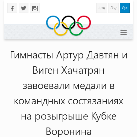
Հայ
Eng
Рус
b
a
x
Гимнасты Артур Давтян и
Виген Хачатрян
завоевали медали в
командных состязаниях
на розыгрыше Кубке
Воронина