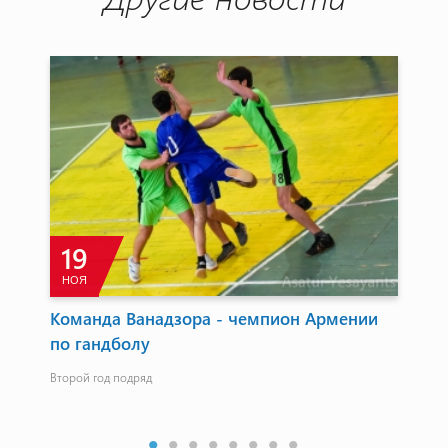
19
НОЯ
м
Команда Ванадзора - чемпион Армении
Gr
по гандболу
по
Второй год подряд
Во 
:3,5