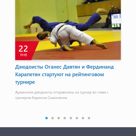
22
ЯНВ
М
Дзюдоисты Оганес Давтян и Фердинанд
Ку
Карапетян стартуют на рейтинговом
ме
турнире
Дав
Армянские дзюдоисты отправились на турнир во главе с
тренером Кареном Симоняном