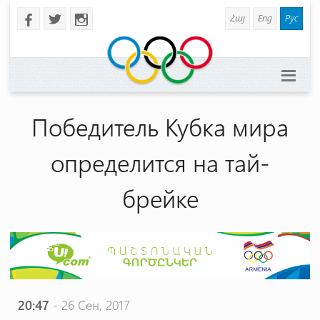
Հայ
Eng
Рус
b
a
x
Победитель Кубка мира
определится на тай-
брейке
20:47
- 26 Сен, 2017