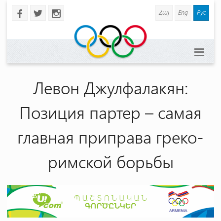
Հայ
Eng
Рус
b
a
x
Левон Джулфалакян:
Позиция партер – самая
главная приправа греко-
римской борьбы