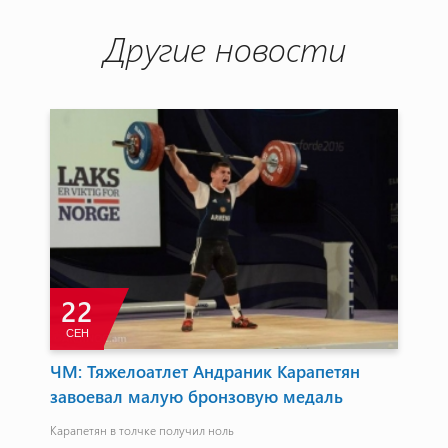
Другие новости
22
СЕН
Д
ЧМ: Тяжелоатлет Андраник Карапетян
Ев
завоевал малую бронзовую медаль
си
Карапетян в толчке получил ноль
Сам
Шеп