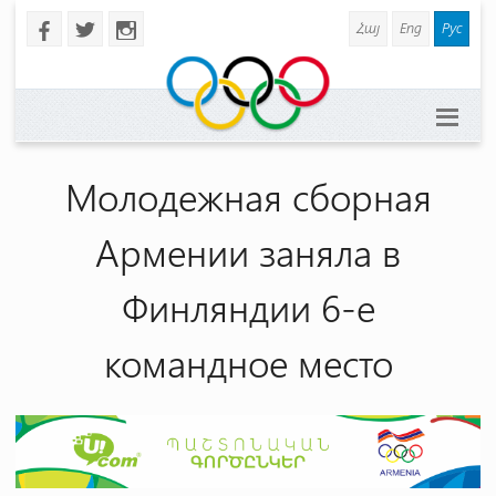
Հայ
Eng
Рус
b
a
x
Молодежная сборная
Армении заняла в
Финляндии 6-е
командное место