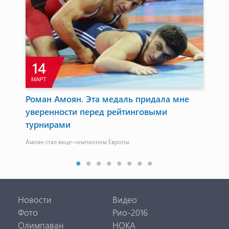
14
МАРТ
А
Роман Амоян. Эта медаль придала мне
ЧМ
уверенности перед рейтинговыми
со
турнирами
Пер
йден
Вал
Амоян стал вице-чемпионом Европы
Новости
Видео
Фото
Рио-2016
Олимпаван
НОКА