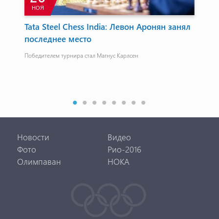
НОЯ
а
Tata Steel Chess India: Левон Аронян занял
В 
последнее место
Ев
о
Победителем турнира стал Магнус Карлсен
Арм
анды
шах
гро
Сар
Арм
Новости
Видео
Фото
Рио-2016
Олимпаван
НОКА