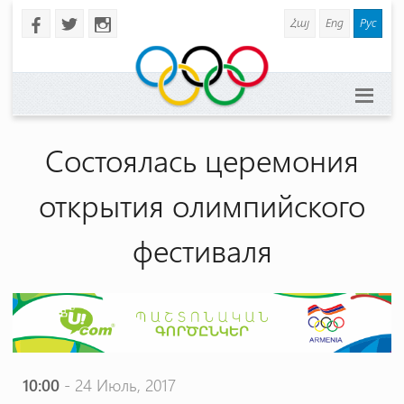
Հայ
Eng
Рус
b
a
x
Состоялась церемония
открытия олимпийского
фестиваля
10:00
- 24 Июль, 2017