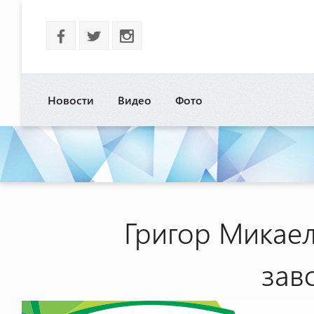
b
a
x
Новости
Видео
Фото
Григор Микаел
зав