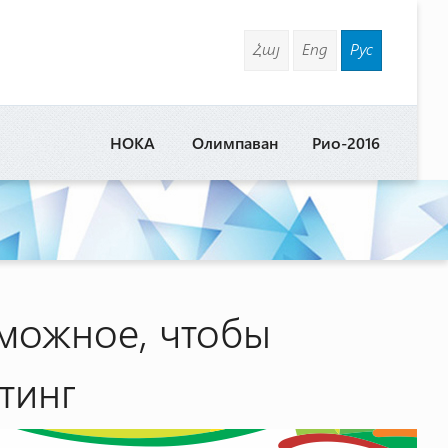
Հայ
Eng
Рус
НОКА
Олимпаван
Рио-2016
зможное, чтобы
тинг