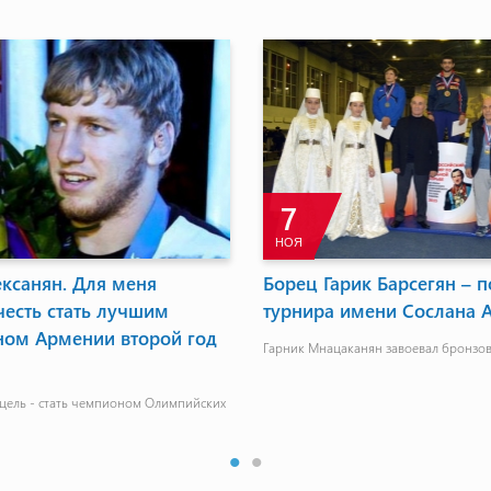
7
НОЯ
ксанян. Для меня
Борец Гарик Барсегян – 
честь стать лучшим
турнира имени Сослана 
ном Армении второй год
Гарник Мнацаканян завоевал бронзо
цель - стать чемпионом Олимпийских