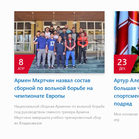
8
23
АПР
ДЕК
а
Армен Мкртчян назвал состав
Артур Але
сборной по вольной борьбе на
большая 
чемпионате Европы
спортсме
подряд
Национальной сборная Армении по вольной борьбе
под руководством главного тренера Армена
Моя основная 
Мкртчяна завершила учебно-тренировочный сбор
игр
во Владикавказе