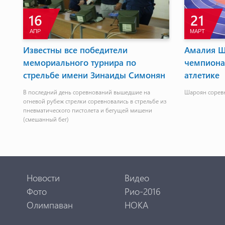
16
21
АПР
МАРТ
л,
Известны все победители
Амалия Ш
мемориального турнира по
чемпиона
е
стрельбе имени Зинаиды Симонян
атлетике
В последний день соревнований вышедшие на
Шароян соревн
огневой рубеж стрелки соревновались в стрельбе из
пневматического пистолета и бегущей мишени
(смешанный бег)
Новости
Видео
Фото
Рио-2016
Олимпаван
НОКА