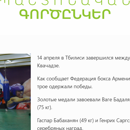
14 апреля в Тбилиси завершился межд
Квачадзе.
Как сообщает Федерация бокса Армени
трое одержали победы.
Золотые медали завоевали Ваге Бадалян
(75 кг).
Гаспар Бабаханян (49 кг) и Генрих Сарг
серебряных наград.