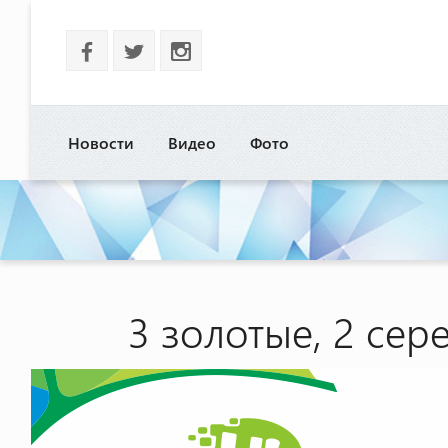
b
a
x
Новости
Видео
Фото
3 золотые, 2 се