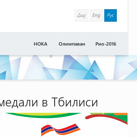
Հայ
Eng
Рус
НОКА
Олимпаван
Рио-2016
медали в Тбилиси