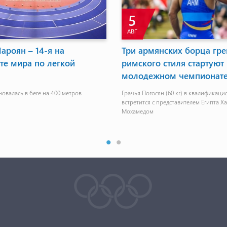
5
АВГ
ароян – 14-я на
Три армянских борца гре
те мира по легкой
римского стиля стартуют
молодежном чемпионате
овалась в беге на 400 метров
Грачья Погосян (60 кг) в квалификац
встретится с представителем Египта Х
Мохамедом