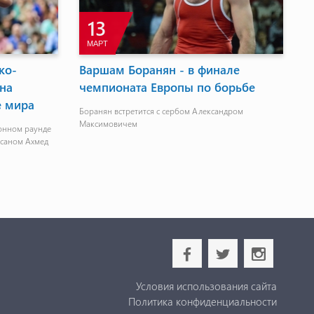
13
МАРТ
ко-
Варшам Боранян - в финале
О
 на
чемпионата Европы по борьбе
ф
 мира
Боранян встретится с сербом Александром
Максимовичем
ионном раунде
асаном Ахмед
b
a
x
Условия использования сайта
Политика конфиденциальности