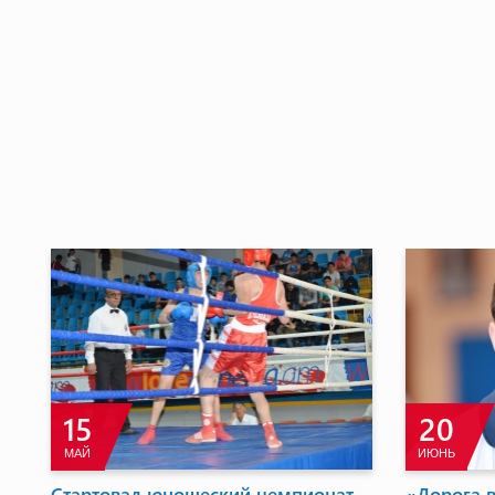
31
7
МАРТ
ИЮНЬ
Сусанна Степанян – обладатель
В Арта