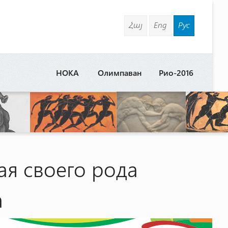
Հայ
Eng
Рус
НОКА
Олимпаван
Рио-2016
я своего рода
а