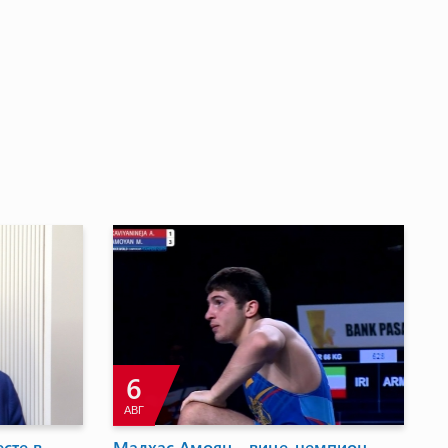
22
ФЕВ
Лиллехаммер попрощался с