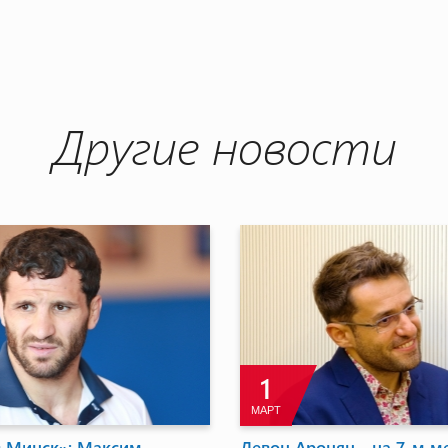
Другие новости
16
ФЕВ
шате был проведен первый
Микаел Микаелян: Эти