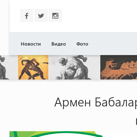
b
a
x
Новости
Видео
Фото
Армен Бабала