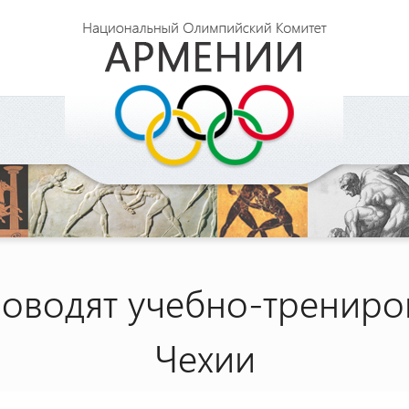
оводят учебно-трениро
Чехии