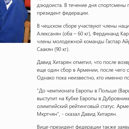
дзюдоиста. В течение дня спортсмены п
президент федерации.
В чешском сборе участвуют члены нац
Алексанян (оба – 60 кг), Фердинанд Кара
члены молодежной команды Гаспар Айрапе
Саакян (90 кг).
Давид Хитарян отметил, что после во
еще один сбор в Армении, после чего 
Однако пока неизвестно, кто именно п
"До чемпионата Европы в Польше (Варш
выступит на Кубке Европы в Дубровнике 
олимпийский рейтинговый статус. Арм
Мкртчян", - сказал Давид Хитарян.
Вице-президент федерации также заяви