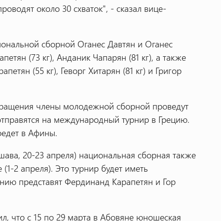
роводят около 30 схваток", - сказал вице-
иональной сборной Оганес Давтян и Оганес
петян (73 кг), Анданик Чапарян (81 кг), а также
тян (55 кг), Геворг Хитарян (81 кг) и Григор
звращения члены молодежной сборной проведут
отправятся на международный турнир в Грецию.
оедет в Афины.
ава, 20-23 апреля) национальная сборная также
(1-2 апреля). Это турнир будет иметь
ению представят Фердинанд Карапетян и Гор
л, что с 15 по 29 марта в Абовяне юношеская