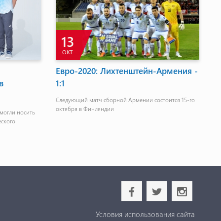
14
НОЯ
лагодарен моим
Успех Карена Григоряна в
ли максимум
Португалии
оединятся
Армянский гроссмейстер набрал 7 очков из 9-и
сты. В это случае
возможных
ся в Данию с
у"
b
a
x
Условия использования сайта