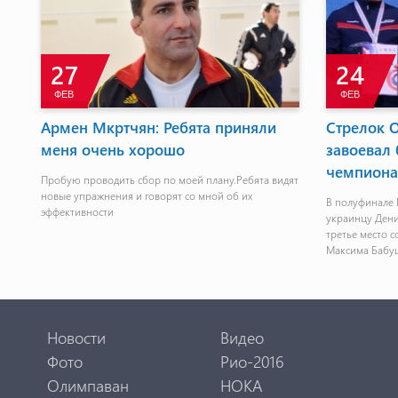
22
13
ИЮЛЬ
ОКТ
Представлена униформа
Евро
 на
сотрудников и волонтеров
1:1
Токио-2020
Следую
октябр
играл
Униформа разработана так, чтобы ее могли носить
рьбе за
люди разного пола, возраста и физического
нца
строения
Новости
Видео
Фото
Рио-2016
Олимпаван
НОКА