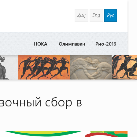
Հայ
Eng
Рус
НОКА
Олимпаван
Рио-2016
вочный сбор в