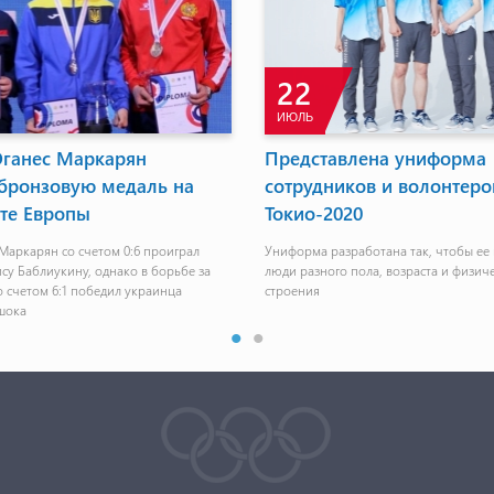
25
ФЕВ
-2020: Лихтенштейн-Армения -
Никша Бавцевич: Б
ребятам, они сдела
щий матч сборной Армении состоится 15-го
"Летом к нашей команде прис
я в Финляндии
выступающие в США баскетболи
могу сказать, что мы отправим
реальными шансами на побед