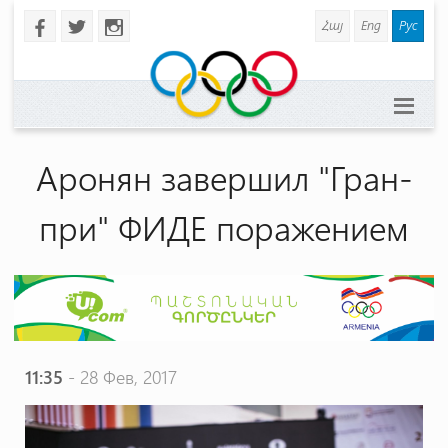
Հայ
Eng
Рус
b
a
x
Аронян завершил "Гран-
при" ФИДЕ поражением
11:35
- 28 Фев, 2017