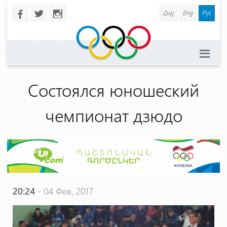
Հայ
Eng
Рус
b
a
x
Состоялся юношеский
чемпионат дзюдо
20:24
- 04 Фев, 2017