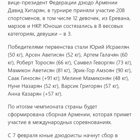
вице-президент Федерации дзюдо Армении
Давид Хитарян, в турнире приняли участие 208
спортсменов, в том числе 12 девочек, из Еревана,
марзов и НКР. Юноши состязались в 8 весовых
категориях, девушки – в 3.
Победителями первенства стали Юрий Исраелян
(50 кг), Арсен Аветисян (52 кг), Артем Галачян (60
кг), Роберт Торосян (66 кг), Самвел Геворгян (73 кг),
Мамикон Аветисян (81 кг), Эрик-Гор Амзоян (90 кг),
Саак Гиносян (+91 кг); Мелине Мамиконян (48 кг),
Нуне Назарян (52 кг), Варсик Григорян (57 кг),
Анна Казарян (+57 кг).
По итогам чемпионата страны будет
сформирована сборная Армении, которая примет
участие в международных соревнованиях.
С 7 февраля юные дзюдоисты начнут сбор в