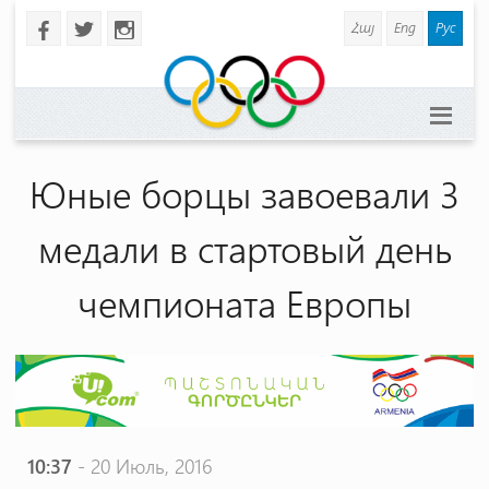
Հայ
Eng
Рус
b
a
x
Юные борцы завоевали 3
медали в стартовый день
чемпионата Европы
10:37
- 20 Июль, 2016